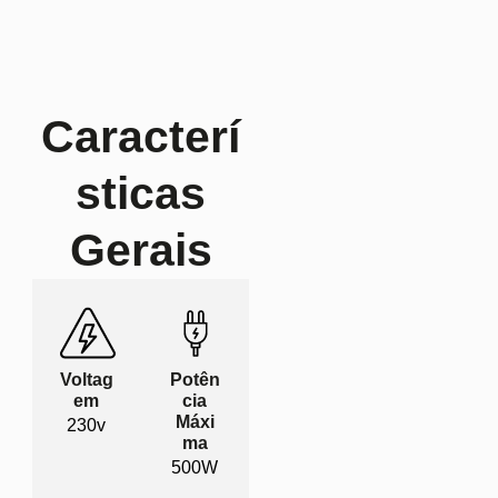
Caracterí
sticas
Gerais
Voltag
Potên
em
cia
Máxi
230v
ma
500W