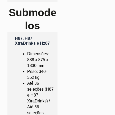
Submode
los
H87, H87
XtraDrinks e Hz87
Dimensões:
888 x 875 x
1830 mm
Peso: 340-
352 kg
Até 36
seleções (H87
e H87
XtraDrinks) /
Até 56
seleções