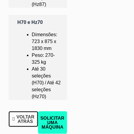
(Hz87)
H70 e Hz70
Dimensões:
723 x 875 x
1830 mm
Peso: 270-
325 kg
Até 30
seleções
(H70) / Até 42
seleções
(Hz70)
VOLTAR
SOLICITAR
ATRÁS
UMA
MÁQUINA