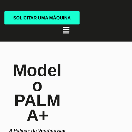
Skip
to
content
SOLICITAR UMA MÁQUINA
Menu
Model
O
PALM
A+
A Palma+ da Vendingway