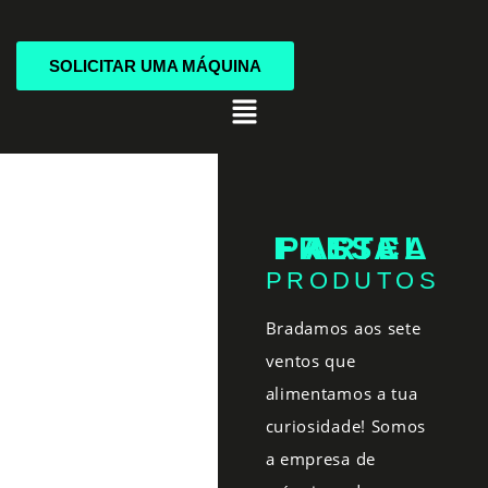
Skip
to
content
SOLICITAR UMA MÁQUINA
Menu
PASTELARIA FRESCA
PRODUTOS
Bradamos aos sete
ventos que
alimentamos a tua
curiosidade! Somos
a empresa de